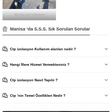
Manisa ctp izolasyon
Manisa ‘da S.S.S. Sık Sorulan Sorular
Ctp izolasyon Kullanım alanları nedir ?
Hangi İllere Hizmet Vermektesiniz ?
Ctp izolasyon Nasıl Yapılır ?
Ctp ‘nin Temel Özellikleri Nedir ?